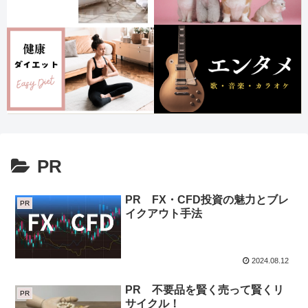
PR
PR FX・CFD投資の魅力とブレ
PR
イクアウト手法
2024.08.12
PR 不要品を賢く売って賢くリ
PR
サイクル！