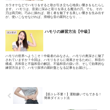
カラオケなどでハモリをすると歌が引き立ち心地良い響きをもたらし
ます。 ハモリは、音楽に深みと彩りを添える魔法の刃。でも、その
刃は両刃剣。巧みに操れば、聴く者を魅了する美しい響きを生み出す
が、使いこなせなければ、滑稽な音の羅列となり、...
ハモリの練習方法【中級】
エンタメ
ハモリの世界へようこそ！中級者のみなさん、ハモリの奥深さに魅了
されていますか？今回は、ハモリをさらに発展させるために、和音の
構成、共和音と不協和音の解説、不協和音の扱い方、そして効果的な
練習方法まで、ハモリ探求の羅針盤となる記事をお届けし...
【筋トレ不要！】運動嫌いでもできる！
簡単ダイエット法